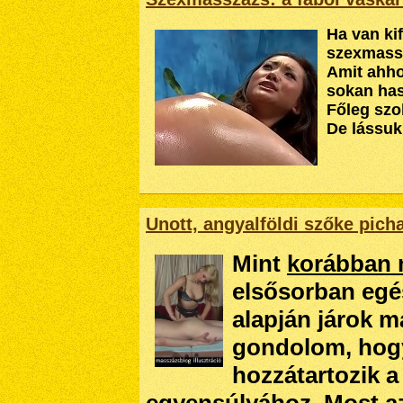
Ha van ki
szexmass
Amit ahho
sokan has
Főleg szo
De lássuk
Unott, angyalföldi szőke pich
Mint
korábban 
elsősorban eg
alapján járok 
gondolom, hogy 
hozzátartozik a