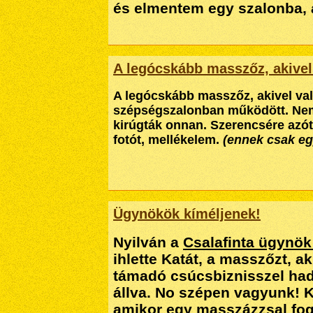
és elmentem egy szalonba, 
A legócskább masszőz, akivel
A legócskább masszőz, akivel va
szépségszalonban működött. Nem 
kirúgták onnan. Szerencsére azóta
fotót, mellékelem.
(ennek csak egy
Ügynökök kíméljenek!
Nyilván a
Csalafinta ügynök 
ihlette Katát, a masszőzt, 
támadó csúcsbiznisszel had
állva. No szépen vagyunk! 
amikor egy masszázzsal fog