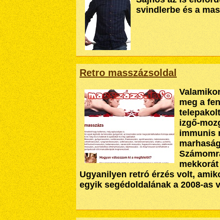
svindlerbe és a mass
Retro masszázsoldal
Valamiko
meg a fen
telepakol
izgő-mozg
immunis r
marhasá
Számomra 
mekkorát 
Ugyanilyen retró érzés volt, amik
egyik segédoldalának a 2008-as va