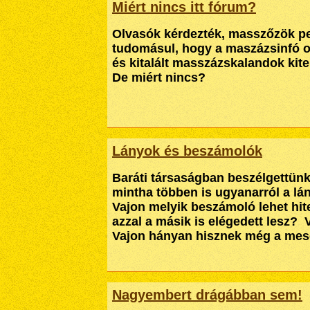
Miért nincs itt fórum?
Olvasók kérdezték, masszőzök p
tudomásul, hogy a maszázsinfó ol
és kitalált masszázskalandok kite
De miért nincs?
Lányok és beszámolók
Baráti társaságban beszélgettün
mintha többen is ugyanarról a lá
Vajon melyik beszámoló lehet hit
azzal a másik is elégedett lesz?
Vajon hányan hisznek még a me
Nagyembert drágábban sem!