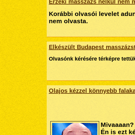
Érzéki masszázs nélkül nem 
Korábbi olvasói levelet adu
nem olvasta.
Elkészült Budapest masszázs
Olvasónk kérésére térképre tettük
Olajos kézzel könnyebb falak
Mivaaaan?
Én is ezt 