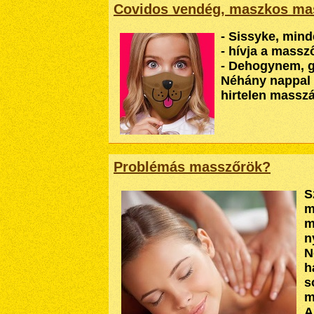
Covidos vendég, maszkos ma
- Sissyke, mind
- hívja a massz
- Dehogynem, g
Néhány nappal k
hirtelen massz
Problémás masszőrök?
S
m
m
n
N
h
s
m
A