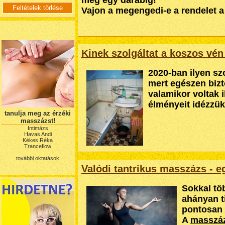
még egy darabig!
Vajon a megengedi-e a rendelet
Kinek szolgáltat a koszos vén
2020-ban ilyen sz
mert egészen bizt
valamikor voltak 
élményeit idézzük
tanulja meg az érzéki
masszázst!
Intimázs
Havas Andi
Kékes Réka
Tranceflow
további oktatások
Valódi tantrikus masszázs - 
Sokkal tö
ahányan t
pontosan
A
masszá