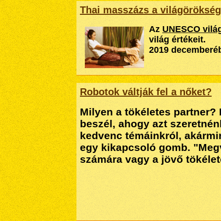
Thai masszázs a világörökség 
Az
UNESCO világ
világ értékeit.
2019 decemberébe
Robotok váltják fel a nőket?
Milyen a tökéletes partner?
beszél, ahogy azt szeretné
kedvenc témáinkról, akármir
egy kikapcsoló gomb. "Megve
számára vagy a jövő tökélet