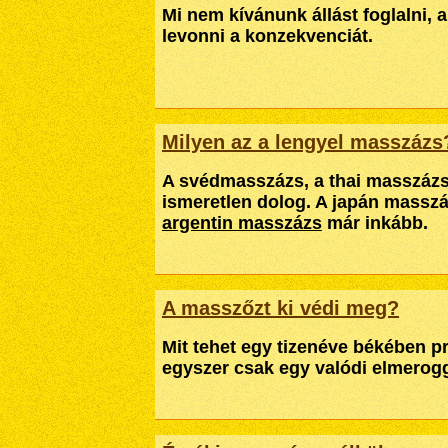
Mi nem kívánunk állást foglalni, 
levonni a konzekvenciát.
Milyen az a lengyel masszázs
A svédmasszázs, a thai masszáz
ismeretlen dolog. A japán masszá
argentin masszázs
már inkább.
A masszőzt ki védi meg?
Mit tehet egy tizenéve békében p
egyszer csak egy valódi elmerogg