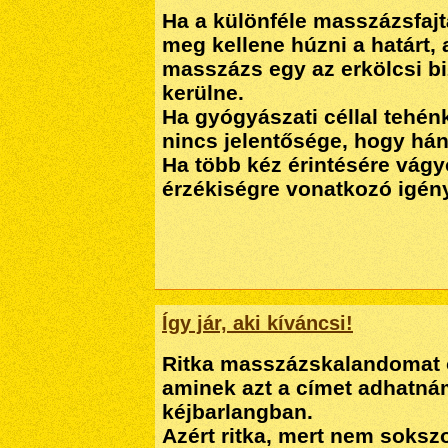
Ha a különféle masszázsfajt
meg kellene húzni a határt,
masszázs egy az erkölcsi biz
kerülne.
Ha gyógyászati céllal tehé
nincs jelentősége, hogy há
Ha több kéz érintésére vágy
érzékiségre vonatkozó igény
Így jár, aki kíváncsi!
Ritka masszázskalandomat
aminek azt a címet adhatn
kéjbarlangban
.
Azért ritka, mert nem sokszo