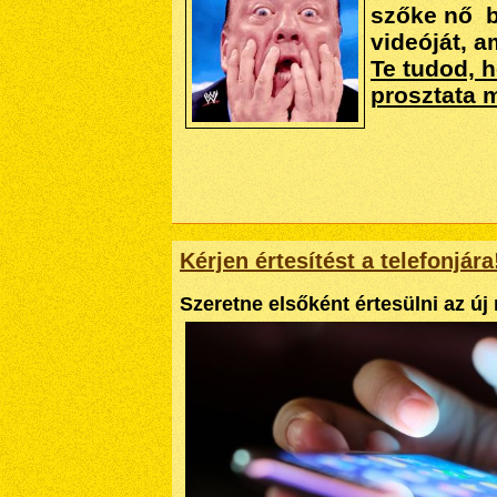
szőke nő b
videóját, a
Te tudod, h
prosztata 
Kérjen értesítést a telefonjára
Szeretne elsőként értesülni az ú