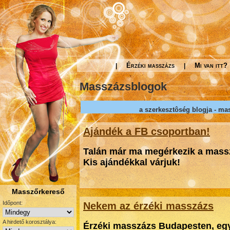
Érzéki masszázs
Mi van itt?
|
|
Masszázsblogok
a szerkesztôség blogja
-
mas
Ajándék a FB csoportban!
Talán már ma megérkezik a massz
Kis ajándékkal várjuk!
Masszőrkereső
Időpont:
Nekem az érzéki masszázs
A hirdető korosztálya:
Érzéki masszázs Budapesten, egy