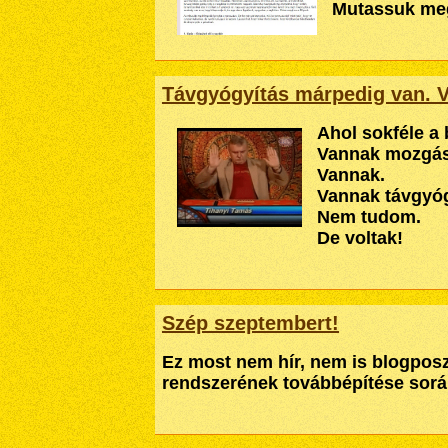
Mutassuk meg
Távgyógyítás márpedig van. 
Ahol sokféle a 
Vannak mozgás
Vannak.
Vannak távgyó
Nem tudom.
De voltak!
Szép szeptembert!
Ez most nem hír, nem is blogposzt
rendszerének továbbépítése sor