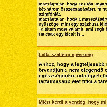
Igazságtalan, hogy az ütős ugyan
két-három összecsapásáért, mint 
szimfóniát.
Igazságtalan, hogy a masszázsért
nyüszöge, mint egy százhúsz kil
Találtam most valamit, ami segít h
Ha csak egy kicsit is...
Lelki-szellemi egészség
Ahhoz, hogy a legteljesebb
örvendjünk, nem elegendő c
egészségünkre odafigyelnü
tartalmasabb élet titka a tá
Miért kérdi a vendég, hogy mi