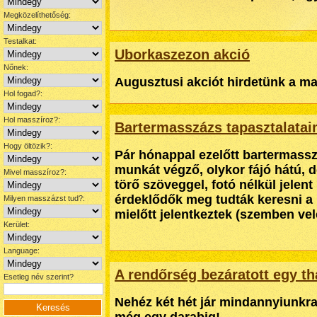
Megközelíthetőség:
Testalkat:
Uborkaszezon akció
Nőnek:
Augusztusi akciót hirdetünk a m
Hol fogad?:
Hol masszíroz?:
Bartermasszázs tapasztalata
Hogy öltözik?:
Pár hónappal ezelőtt bartermasszá
munkát végző, olykor fájó hátú, 
Mivel masszíroz?:
törő szöveggel, fotó nélkül jelen
érdeklődők meg tudták keresni a 
Milyen masszázst tud?:
mielőtt jelentkeztek (szemben ve
Kerület:
Language:
A rendőrség bezáratott egy t
Esetleg név szerint?
Nehéz két hét jár mindannyiunkra,