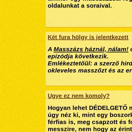
oldalunkat a soraival.
Két fura hölgy is jelentkezett
A
Masszázs háznál, nálam!
c
epizódja következik.
Emlékeztetőül: a szerző hir
okleveles masszőzt és az er
Ugye ez nem komoly?
Hogyan lehet DÉDELGETŐ mas
úgy néz ki, mint egy boszo
férfias is, meg csapzott és 
messzire, nem hogy az érin