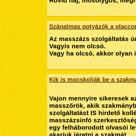
Rövid haj, mosolygós, megn
Szánalmas potyázók a placco
Az masszázs szolgáltatás úr
Vagyis nem olcsó.
Vagy ha olcsó, akkor olyan i
Kik is mocskolják be a szakm
Vajon mennyire sikeresek a
masszőrök, akik szakmányb
szolgáltatást IS hirdető ko
masszázsinfó szerkesztőség
egy felháborodott olvasói le
akarjuk járatni a szakmát.