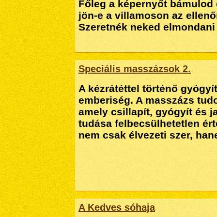
Főleg a képernyőt bámulod é
jön-e a villamoson az ellenő
Szeretnék neked elmondani v
Speciális masszázsok 2.
A kézrátéttel történő gyógyí
emberiség. A masszázs tudo
amely csillapít, gyógyít és j
tudása felbecsülhetetlen é
nem csak élvezeti szer, han
A Kedves sóhaja