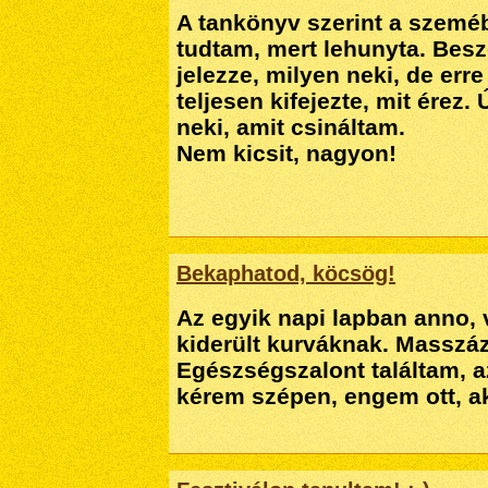
A tankönyv szerint a szemé
tudtam, mert lehunyta. Besz
jelezze, milyen neki, de err
teljesen kifejezte, mit érez.
neki, amit csináltam.
Nem kicsit, nagyon!
Bekaphatod, köcsög!
Az egyik napi lapban anno, 
kiderült kurváknak. Masszáz
Egészségszalont találtam, az
kérem szépen, engem ott, 