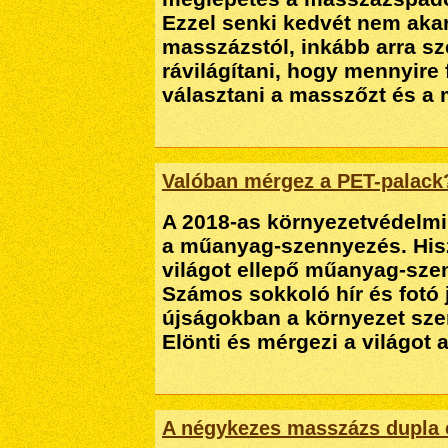
Ezzel senki kedvét nem akar
masszázstól, inkább arra s
rávilágítani, hogy mennyire
választani a masszőzt és a 
Valóban mérgez a PET-palack
A 2018-as környezetvédelmi 
a műanyag-szennyezés. Hisz
világot ellepő műanyag-sze
Számos sokkoló hír és fotó j
újságokban a környezet sz
Elönti és mérgezi a világot 
A négykezes masszázs dupla 