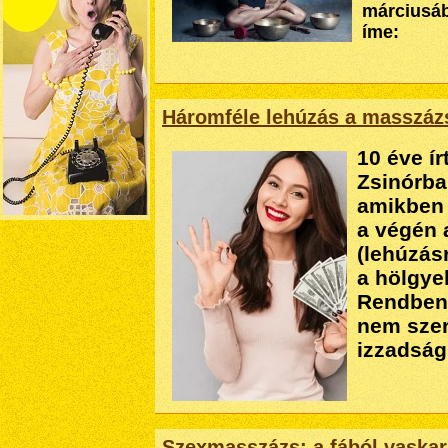
márciusába
íme:
Háromféle lehúzás a masszáz
10 éve ír
Zsinórba
amikben 
a végén 
(lehúzás
a hölgye
Rendben 
nem szer
izzadság
Szexmasszázs: a fából vaskar