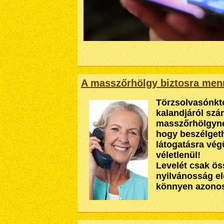
A masszőrhölgy biztosra men
Törzsolvasónktó
kalandjáról szá
masszőrhölgyne
hogy beszélgeth
látogatásra vég
véletlenül!
Levelét csak ös
nyilvánosság elé
könnyen azonos