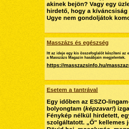
akinek bejön? Vagy egy üzlet
hirdető, hogy a kíváncsiság
Ugye nem gondoljátok kom
Masszázs és egészség
Itt az ideje egy kis összefoglalót készíteni a
a Masszázs Magazin hasábjain megjelentek.
https://masszazsinfo.hu/massza
Esetem a tantrával
Egy időben az ESZO-lingam
bolyongtam (
képzavar!
) izg
Fénykép nélkül hirdetett, e
szolgáltatott. „Ő" kellemes