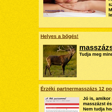
s
M
l
Helyes a bőgés!
masszáz
Tudja meg mind
Érzéki partnermasszázs 12 po
Jó is, amikor
masszázst és 
Nem tudja ho