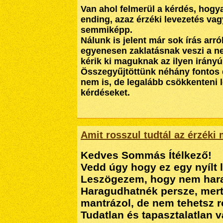
Van ahol felmerül a kérdés, hogy
ending, azaz érzéki levezetés va
semmiképp.
Nálunk is jelent már sok írás ar
egyenesen zaklatásnak veszi a ne
kérik ki maguknak az ilyen irányú
Összegyűjtöttünk néhány fontos d
nem is, de legalább csökkenteni 
kérdéseket.
Amit rosszul tudtál az érzéki
Kedves Sommás Ítélkező!
Vedd úgy hogy ez egy nyílt 
Leszögezem, hogy nem har
Haragudhatnék persze, mert
mantrázol, de nem tehetsz r
Tudatlan és tapasztalatlan v