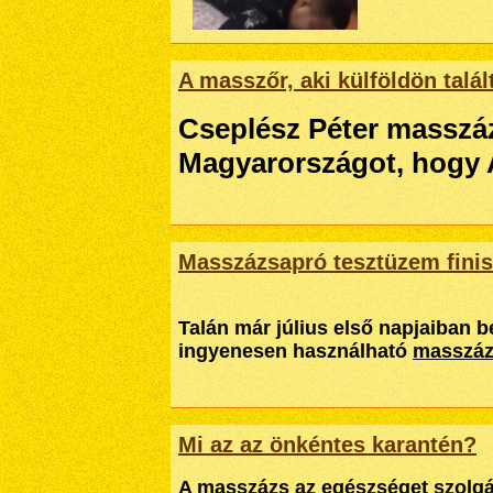
A masszőr, aki külföldön talá
Cseplész Péter masszá
Magyarországot, hogy A
Masszázsapró tesztüzem fini
Talán már július első napjaiban 
ingyenesen használható
masszá
Mi az az önkéntes karantén?
A masszázs az egészséget szolgá