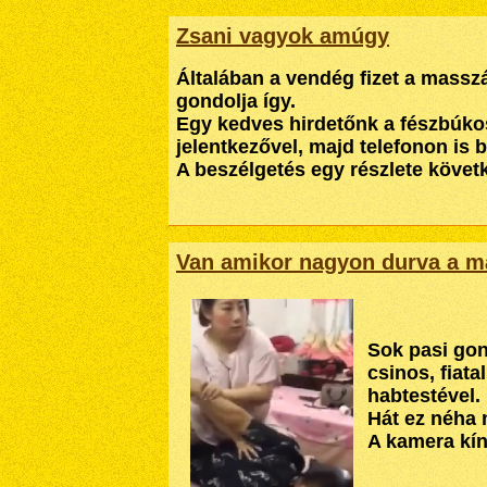
Zsani vagyok amúgy
Általában a vendég fizet a masszá
gondolja így.
Egy kedves hirdetőnk a fészbúkos
jelentkezővel, majd telefonon is b
A beszélgetés egy részlete követk
Van amikor nagyon durva a m
Sok pasi go
csinos, fiata
habtestével.
Hát ez néha 
A kamera kín