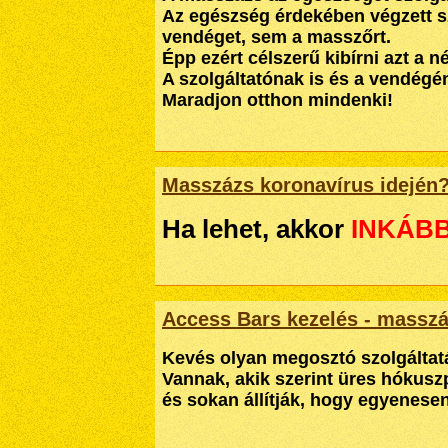
Az egészség érdekében végzett sz
vendéget, sem a masszőrt.
Épp ezért célszerű kibírni azt a 
A szolgáltatónak is és a vendégén
Maradjon otthon mindenki!
Masszázs koronavírus idején
Ha lehet, akkor
INKÁBB
Access Bars kezelés - massz
Kevés olyan megosztó szolgáltatá
Vannak, akik szerint üres hókus
és sokan állítják, hogy egyenesen