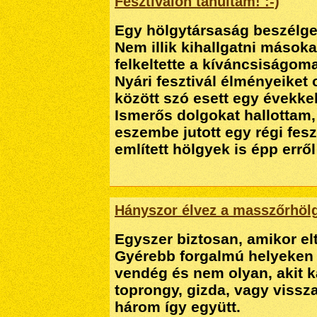
Fesztiválon tanultam! :-)
Egy hölgytársaság beszélge
Nem illik kihallgatni mások
felkeltette a kíváncsiságomat
Nyári fesztivál élményeiket
között szó esett egy évekkel 
Ismerős dolgokat hallottam
eszembe jutott egy régi fes
említett hölgyek is épp errő
Hányszor élvez a masszőrhöl
Egyszer biztosan, amikor el
Gyérebb forgalmú helyeken 
vendég és nem olyan, akit 
toprongy, gizda, vagy vissza
három így együtt.