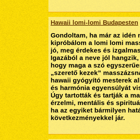
Hawaii lomi-lomi Budapesten
Gondoltam, ha már az idén n
kipróbálom a lomi lomi mas
jó, meg érdekes és izgalmas
Igazából a neve jól hangzi
hogy maga a szó egyszerűen
„szerető kezek” masszázsn
hawaii gyógyító mesterek al
és harmónia egyensúlyát vis
Úgy tartották és tartják a ma
érzelmi, mentális és spiritu
ha az egyiket bármilyen hat
következményekkel jár.