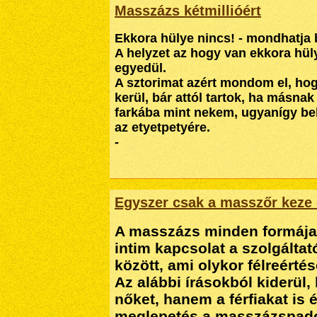
Masszázs kétmillióért
Ekkora hülye nincs! - mondhatja 
A helyzet az hogy van ekkora hül
egyedül.
A sztorimat azért mondom el, hog
kerül, bár attól tartok, ha másna
farkába mint nekem, ugyanígy bel
az etyetpetyére.
-
Egyszer csak a masszőr keze 
A masszázs minden formáj
intim kapcsolat a szolgáltat
között, ami olykor félreérté
Az alábbi írásokból kiderül
nőket, hanem a férfiakat is 
meglepetés a masszázspad