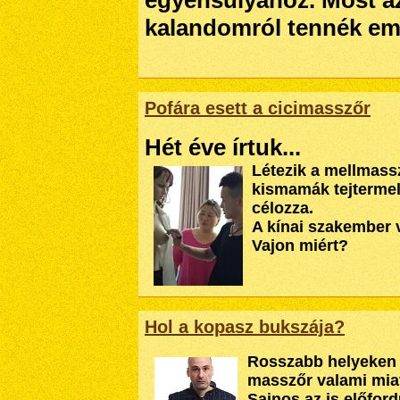
egyensúlyához. Most az
kalandomról tennék eml
Pofára esett a cicimasszőr
Hét éve írtuk...
Létezik a mellmass
kismamák tejtermel
célozza.
A kínai szakember v
Vajon miért?
Hol a kopasz bukszája?
Rosszabb helyeken 
masszőr valami miat
Sajnos az is előfor