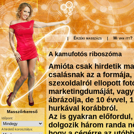
Érzéki masszázs
Mi van itt?
|
|
A kamufotós riboszóma
Amióta csak hirdetik mag
csalásnak az a formája,
szexoldalról ellopott fot
marketingdumáját, vagy
ábrázolja, de 10 évvel, 
hurkával korábbról.
Masszőrkereső
Az is gyakran előfordu
Időpont:
dolgozik három randa n
A hirdető korosztálya:
hogy a cégérre az utóbbi