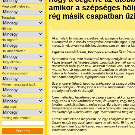
amikor a szépséges hölg
Megközelíthetőség:
rég másik csapatban űzi 
Testalkat:
Nőnek:
Akármelyik formában is igyekeznek átvágni a kedves ügyf
Hol fogad?:
a kamufotó és a csalás emlegetése abszolúte jogos. Épp 
megszűntek olyan korábbi kezdeményezések, mint a
ka
Hol masszíroz?:
Egykori szerzőtársam, Porropo a következőket írta 
Számomra több, mint bosszantó némely szolgáltató azon
Hogy öltözik?:
képet tetetnek fel hirdetésükhöz. Legutóbb ilyen alkal
riboszómát miért jó ez neki. Asztatat mondá vala, sok pa
marad, ha már egyszer ott van. Gondolom az idejét nem 
Mivel masszíroz?:
tölteni a férfiember, inkább bevállal a látott képhez képe
rosszabb szolgáltatót, legfeljebb oda soha többet...
Szerencsére látható, hogy ez a jelenség visszaszorulóba
Milyen masszázst tud?:
lányok belátják üzletileg jobb a korrekt magatartás, mint 
vendéget először jól átverjük.
Kerület:
Nem mellesleg, ha jellemzővé válna a kamu, akkor az em
hogy csak a már korábbról ismert, és kedvelt, vagy megb
javallott szolgáltatóhoz menjen csak. Ez viszont oda ve
Language:
látogatottsága csökkenni fog, mert a bizonytalansági tén
érzékenységi küszöbünket, egy üzletmenetnek meg ez a 
Esetleg név szerint?
Persze tökéletesen megértem, ha egy szolgáltató nem kí
láttatni magát egy szaklapon, mert az ciki neki. Ekkor i
egyáltalán nem tesz fel képet, vagy annyire keveset tes
lehetetlen beazonosítani.