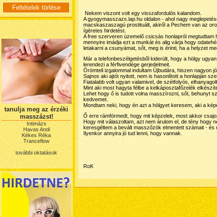
Nekem viszont volt egy visszafordulós kalandom.
A gyogymasszazs.lap.hu oldalon - ahol nagy meglepeté
macskaszaszagú prostituált, akiről a Pechem van az or
ígéretes hirdetést.
A free szerveren üzemelő csicsás honlapról megtudtam 
mennyire imádja ezt a munkát és alig várja hogy odatehé
letakarni a csunyámat, sőt, meg is érinti, ha a helyzet m
Már a telefonbeszélgetésből kiderült, hogy a hölgy ugya
lerendezi a férfivendége gerjedelmeit.
Örömteli izgalommal indultam Újbudára, hiszen nagyon jó
Sajnos aki ajtót nyitott, nem is hasonlított a honlapján sze
Fiatalabb volt ugyan valamivel, de szétfolyós, elhanyagolt
Mint aki most hagyta félbe a kelkáposztafőzelék elkészítés
Lehet hogy ő is tudott volna masszírozni, sőt, behunyt s
kedvemet.
Mondtam neki, hogy én azt a hölgyet keresem, aki a képe
tanulja meg az érzéki
masszázst!
Ő erre rámförmedt, hogy mit képzelek, most akkor csaj
Hogy mit válaszoltam, azt nem árulom el, de tény hogy
Intimázs
keresgéltem a bevált masszőzök elmentett számait - és 
Havas Andi
Ilyenkor annyira jó tud lenni, hogy vannak.
Kékes Réka
Tranceflow
további oktatások
RoK